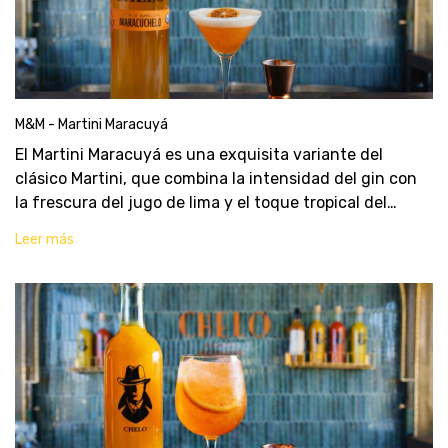
M&M - Martini Maracuyá
El Martini Maracuyá es una exquisita variante del
clásico Martini, que combina la intensidad del gin con
la frescura del jugo de lima y el toque tropical del
Maracucello y el almíbar de maracuyá. La albúmina de
Leer más
huevo le da una textura suave y cremosa