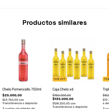
Productos similares
10
%
OFF
10
Chelo Pomencello 750ml
Caja Chelo x6
Tri
$25.000,00
$150.000,00
$82
$135.000,00
$23.750,00
con
$70.
Transferencia o depósito
o de
$128.250,00
con
Transferencia o depósito
3
cuotas sin interés de
3
cu