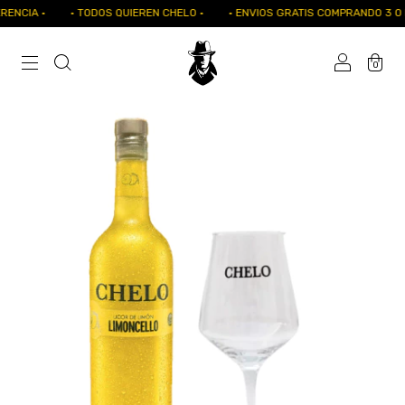
NCIA ·
· TODOS QUIEREN CHELO ·
· ENVIOS GRATIS COMPRANDO 3 O M
0