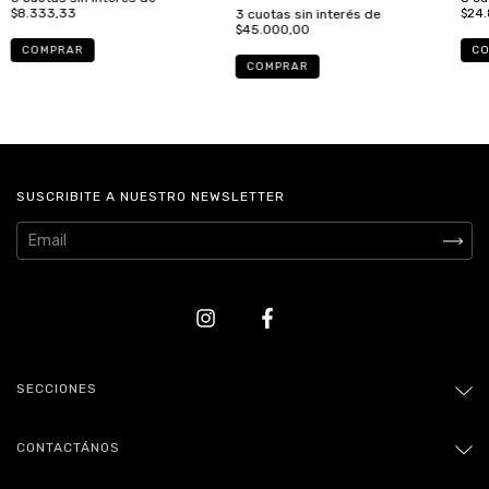
$8.333,33
$24
3
cuotas sin interés de
$45.000,00
SUSCRIBITE A NUESTRO NEWSLETTER
SECCIONES
CONTACTÁNOS